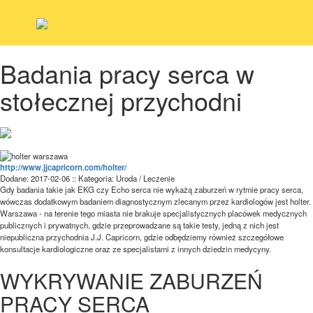
Badania pracy serca w
stołecznej przychodni
http://www.jjcapricorn.com/holter/
Dodane: 2017-02-06
::
Kategoria: Uroda / Leczenie
Gdy badania takie jak EKG czy Echo serca nie wykażą zaburzeń w rytmie pracy serca,
wówczas dodatkowym badaniem diagnostycznym zlecanym przez kardiologów jest holter.
Warszawa - na terenie tego miasta nie brakuje specjalistycznych placówek medycznych
publicznych i prywatnych, gdzie przeprowadzane są takie testy, jedną z nich jest
niepubliczna przychodnia J.J. Capricorn, gdzie odbędziemy również szczegółowe
konsultacje kardiologiczne oraz ze specjalistami z innych dziedzin medycyny.
WYKRYWANIE ZABURZEŃ
PRACY SERCA