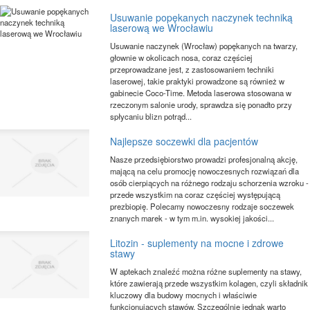
Usuwanie popękanych naczynek techniką
laserową we Wrocławiu
Usuwanie naczynek (Wrocław) popękanych na twarzy,
głownie w okolicach nosa, coraz częściej
przeprowadzane jest, z zastosowaniem techniki
laserowej, takie praktyki prowadzone są również w
gabinecie Coco-Time. Metoda laserowa stosowana w
rzeczonym salonie urody, sprawdza się ponadto przy
spłycaniu blizn potrąd...
Najlepsze soczewki dla pacjentów
Nasze przedsiębiorstwo prowadzi profesjonalną akcję,
mającą na celu promocję nowoczesnych rozwiązań dla
osób cierpiących na różnego rodzaju schorzenia wzroku -
przede wszystkim na coraz częściej występującą
prezbiopię. Polecamy nowoczesny rodzaje soczewek
znanych marek - w tym m.in. wysokiej jakości...
Litozin - suplementy na mocne i zdrowe
stawy
W aptekach znaleźć można różne suplementy na stawy,
które zawierają przede wszystkim kolagen, czyli składnik
kluczowy dla budowy mocnych i właściwie
funkcjonujących stawów. Szczególnie jednak warto