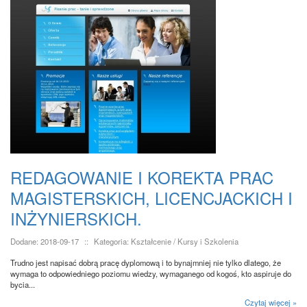
REDAGOWANIE I KOREKTA PRAC
MAGISTERSKICH, LICENCJACKICH I
INŻYNIERSKICH.
Dodane: 2018-09-17
::
Kategoria: Kształcenie / Kursy i Szkolenia
Trudno jest napisać dobrą pracę dyplomową i to bynajmniej nie tylko dlatego, że
wymaga to odpowiedniego poziomu wiedzy, wymaganego od kogoś, kto aspiruje do
bycia...
Czytaj więcej »