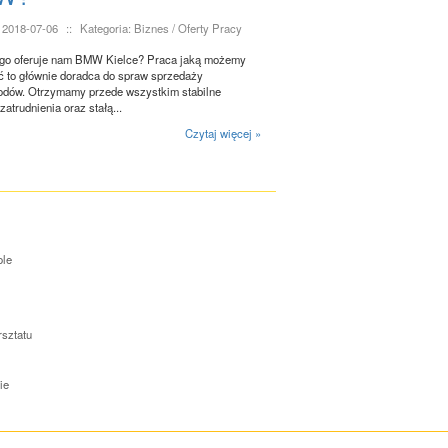
 2018-07-06
::
Kategoria: Biznes / Oferty Pracy
ego oferuje nam BMW Kielce? Praca jaką możemy
ć to głównie doradca do spraw sprzedaży
dów. Otrzymamy przede wszystkim stabilne
zatrudnienia oraz stałą...
Czytaj więcej »
ole
rsztatu
ie