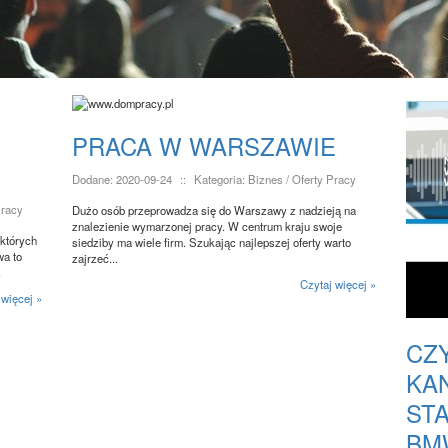
PRACA W WARSZAWIE
Dodane: 2020-09-24
::
Kategoria: Biznes / Oferty Pracy
Pracy
Dużo osób przeprowadza się do Warszawy z nadzieją na
znalezienie wymarzonej pracy. W centrum kraju swoje
 których
siedziby ma wiele firm. Szukając najlepszej oferty warto
wa to
zajrzeć...
.
Czytaj więcej »
 więcej »
CZ
KA
ST
BM