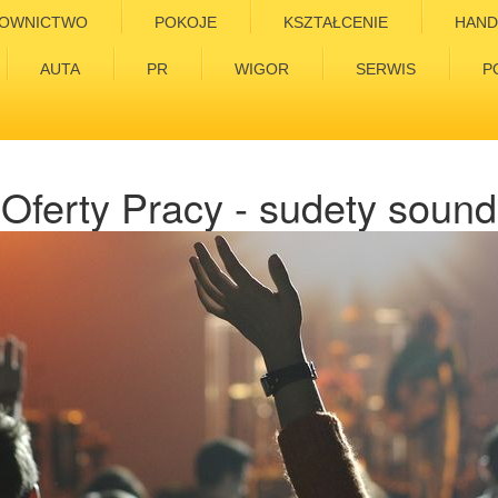
OWNICTWO
POKOJE
KSZTAŁCENIE
HAND
AUTA
PR
WIGOR
SERWIS
P
Oferty Pracy - sudety sound