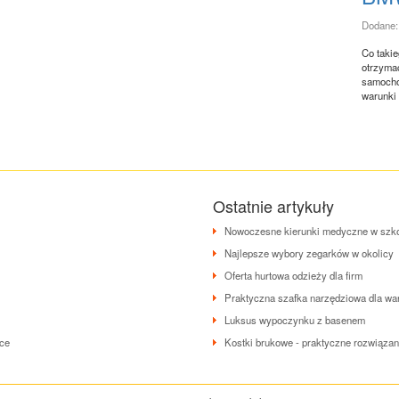
Dodane:
Co taki
otrzyma
samocho
warunki 
Ostatnie artykuły
Nowoczesne kierunki medyczne w szk
Najlepsze wybory zegarków w okolicy
Oferta hurtowa odzieży dla firm
Praktyczna szafka narzędziowa dla wa
Luksus wypoczynku z basenem
sce
Kostki brukowe - praktyczne rozwiązan