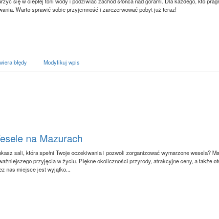
rzyć się w ciepłej toni wody i podziwiać zachód słońca nad górami. Dla każdego, kto pr
wania. Warto sprawić sobie przyjemność i zarezerwować pobyt już teraz!
wiera błędy
Modyfikuj wpis
esele na Mazurach
kasz sali, która spełni Twoje oczekiwania i pozwoli zorganizować wymarzone wesela? Ma
ważniejszego przyjęcia w życiu. Piękne okoliczności przyrody, atrakcyjne ceny, a także o
ez nas miejsce jest wyjątko...