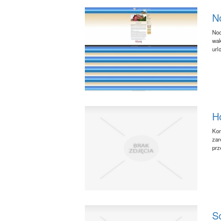
No
Noc
wak
url
Ho
Kom
zar
prz
S