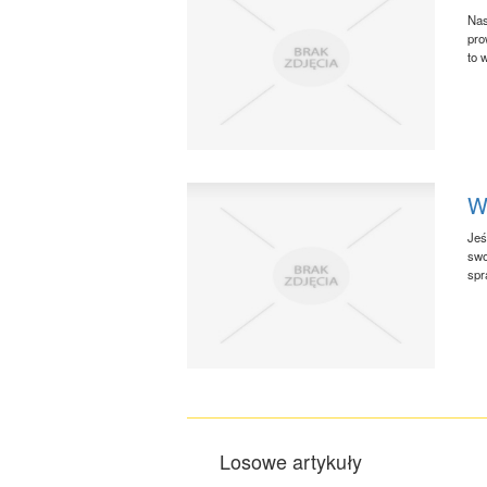
Nas
pro
to 
W
Jeś
swo
spr
Losowe artykuły