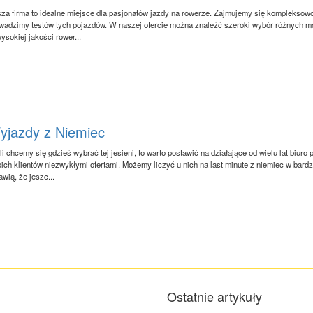
za firma to idealne miejsce dla pasjonatów jazdy na rowerze. Zajmujemy się komplekso
wadzimy testów tych pojazdów. W naszej ofercie można znaleźć szeroki wybór różnych 
wysokiej jakości rower...
yjazdy z Niemiec
li chcemy się gdzieś wybrać tej jesieni, to warto postawić na działające od wielu lat biuro
ich klientów niezwykłymi ofertami. Możemy liczyć u nich na last minute z niemiec w bard
awią, że jeszc...
Ostatnie artykuły