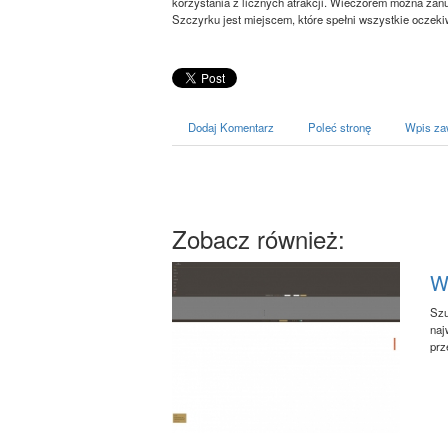
korzystania z licznych atrakcji. Wieczorem można zanu
Szczyrku jest miejscem, które spełni wszystkie oczeki
Dodaj Komentarz
Poleć stronę
Wpis za
Zobacz również:
W
Szu
naj
prz