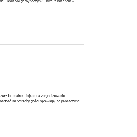
agnie luksusowego wypoczynku, hotel z basenem w
zury to idealne miejsce na zorganizowanie
twartość na potrzeby gości sprawiają, że prowadzone