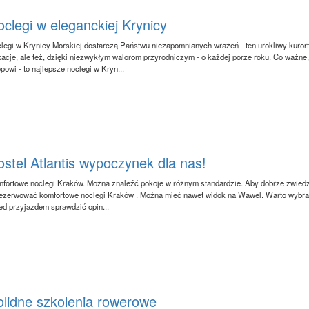
clegi w eleganckiej Krynicy
legi w Krynicy Morskiej dostarczą Państwu niezapomnianych wrażeń - ten urokliwy kuror
acje, ale też, dzięki niezwykłym walorom przyrodniczym - o każdej porze roku. Co ważne
opowi - to najlepsze noclegi w Kryn...
stel Atlantis wypoczynek dla nas!
fortowe noclegi Kraków. Można znaleźć pokoje w różnym standardzie. Aby dobrze zwiedzać
ezerwować komfortowe noclegi Kraków . Można mieć nawet widok na Wawel. Warto wybrać 
ed przyjazdem sprawdzić opin...
olidne szkolenia rowerowe