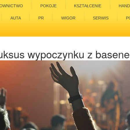
OWNICTWO
POKOJE
KSZTAŁCENIE
HAND
AUTA
PR
WIGOR
SERWIS
P
uksus wypoczynku z basen