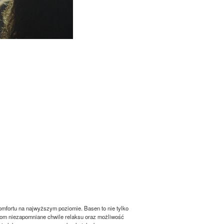
omfortu na najwyższym poziomie. Basen to nie tylko
ciom niezapomniane chwile relaksu oraz możliwość