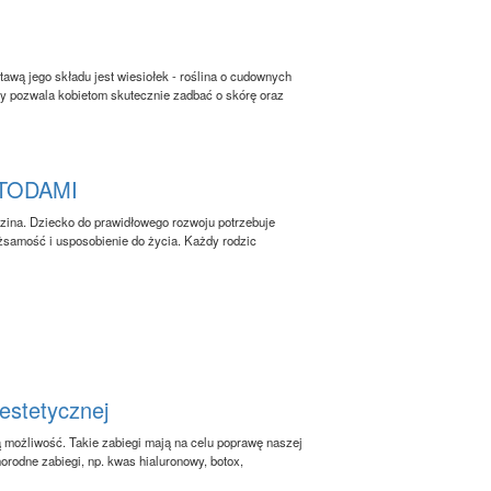
awą jego składu jest wiesiołek - roślina o cudownych
ry pozwala kobietom skutecznie zadbać o skórę oraz
TODAMI
zina. Dziecko do prawidłowego rozwoju potrzebuje
tożsamość i usposobienie do życia. Każdy rodzic
estetycznej
możliwość. Takie zabiegi mają na celu poprawę naszej
orodne zabiegi, np. kwas hialuronowy, botox,