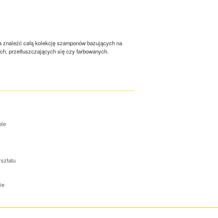
na znaleźć całą kolekcję szamponów bazujących na
h, przetłuszczających się czy farbowanych.
ole
rsztatu
ie