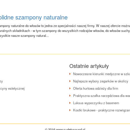
olidne szampony naturalne
mpony naturalne do włosów to jedna ze specjalności naszej firmy. W naszej ofercie moż
uralnych składnikach - w tym szampony do wszystkich rodzajów włosów, do włosów suchyc
ystkie nasze szampony natural...
Ostatnie artykuły
Nowoczesne kierunki medyczne w szk
zy
Najlepsze wybory zegarków w okolicy
cyny estetycznej
Oferta hurtowa odzieży dla firm
Praktyczna szafka narzędziowa dla wa
Luksus wypoczynku z basenem
Kostki brukowe - praktyczne rozwiązan
© 2016 www.sudetysound.pl