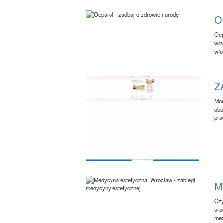
Oe
Oep
wła
wło
Z
Mom
obo
pra
M
Czy
uro
mez