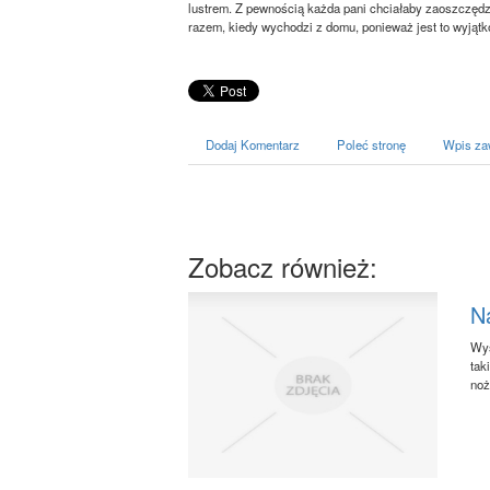
lustrem. Z pewnością każda pani chciałaby zaoszczęd
razem, kiedy wychodzi z domu, ponieważ jest to wyjąt
Dodaj Komentarz
Poleć stronę
Wpis za
Zobacz również:
Na
Wys
tak
noż