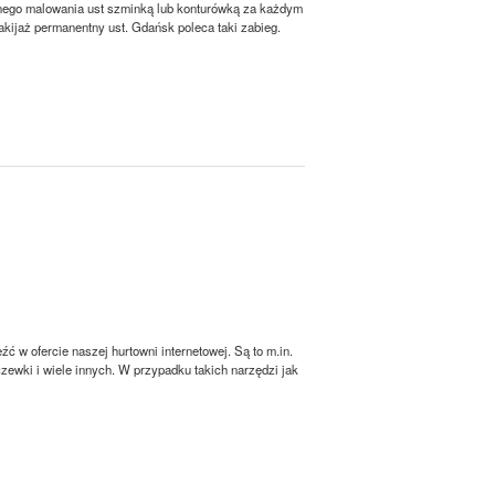
wnego malowania ust szminką lub konturówką za każdym
kijaż permanentny ust. Gdańsk poleca taki zabieg.
ć w ofercie naszej hurtowni internetowej. Są to m.in.
zewki i wiele innych. W przypadku takich narzędzi jak