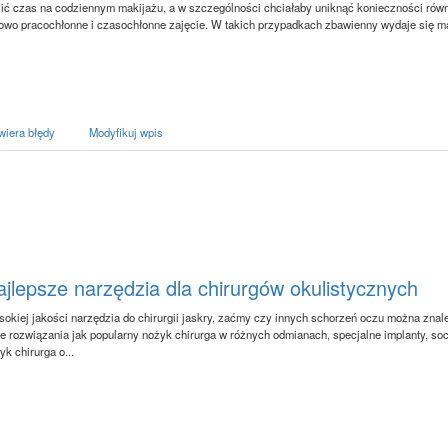
zić czas na codziennym makijażu, a w szczególności chciałaby uniknąć konieczności ró
kowo pracochłonne i czasochłonne zajęcie. W takich przypadkach zbawienny wydaje się ma
wiera błędy
Modyfikuj wpis
jlepsze narzędzia dla chirurgów okulistycznych
okiej jakości narzędzia do chirurgii jaskry, zaćmy czy innych schorzeń oczu można znaleź
ie rozwiązania jak popularny nożyk chirurga w różnych odmianach, specjalne implanty, soc
yk chirurga o...