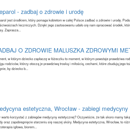
parol - zadbaj o zdrowie i urodę
arol jest środkiem, który pomaga kobietom w całej Polsce zadbać o zdrowie i urodę. Podst
ściwościach leczniczych. Dzięki jego zastosowaniu udało się nam opracować środek, któ
sy. Zaprasza...
ADBAJ O ZDROWIE MALUSZKA ZDROWYMI ME
ent, w którym dziecko zapłaczę w łóżeczku to moment, w którym powstaje prawdziwa rod
jgu rodziców, którzy otoczą je prawdziwą troską i miłością, cechami, które zbudują jego 
gnie, by dziecko b...
edycyna estetyczna, Wrocław - zabiegi medycyny 
 warto korzystać z zabiegów medycyny estetycznej? Oczywiście, że tak skoro mamy taką 
dy oraz zapobiegnięcie starzeniu się naszej skóry. Medycyna estetyczna, Wrocław, to różn
oterapia igłowa, biorem...