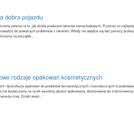
la dobra pojazdu
kniemy pewnie na to, jak działa producent lakierów samochodowych. Przecież on najlepiej 
rowadzić do poważnych problemów z lakierem. Wtedy nie obędzie się bez pomocy profesjon
inniśmy na początek ...
owe rodzaje opakowań kosmetycznych
ort i dystrybucja opakowań do produktów farmaceutycznych i kosmetycznych to podstawow
lu lat dostarczamy na rynek wysokiej jakości opakowania, dostosowane do zróżnicowanyc
maceutycznej. Dzięki wspó...