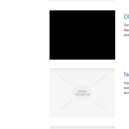
D
Zer
dop
pow
N
Imp
wie
far