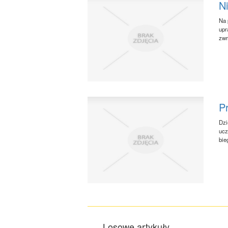
Ni
Na 
upr
zwr
P
Dzi
ucz
bie
Losowe artykuły