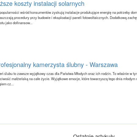
ższe koszty instalacji solarnych
popularności wśród konsumentów zyskują instalacje produkujące energię na potrzeby dom
aszczają procedury przy budowie i eksploatacji paneli fotowoltaicznych. Dodatkową zachę
otu jako dofinansow...
rofesjonalny kamerzysta ślubny - Warszawa
eń ślubu to zawsze wyjątkowy czas dla Państwa Młodych oraz ich rodzin. To właśnie w tym
ciwość małżeńską na całe życie. Wyjątkowe emocje, które towarzyszą tego dnia młodym m
giem cz...
Ostatnie artykuły