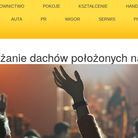
OWNICTWO
POKOJE
KSZTAŁCENIE
HAND
AUTA
PR
WIGOR
SERWIS
P
żanie dachów położonych n