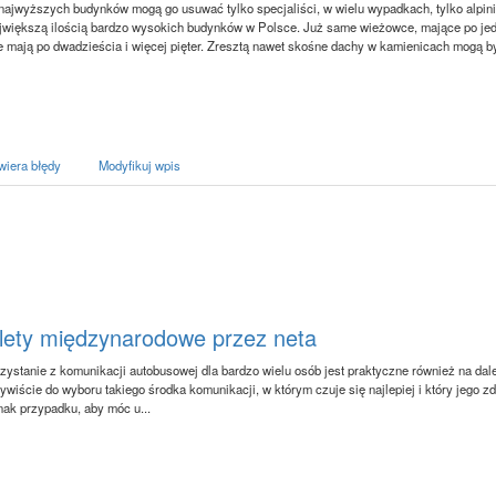
z najwyższych budynków mogą go usuwać tylko specjaliści, w wielu wypadkach, tylko alpini
większą ilością bardzo wysokich budynków w Polsce. Już same wieżowce, mające po jede
e mają po dwadzieścia i więcej pięter. Zresztą nawet skośne dachy w kamienicach mogą b
wiera błędy
Modyfikuj wpis
ilety międzynarodowe przez neta
zystanie z komunikacji autobusowej dla bardzo wielu osób jest praktyczne również na da
ywiście do wyboru takiego środka komunikacji, w którym czuje się najlepiej i który jego z
nak przypadku, aby móc u...