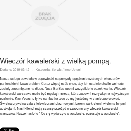
Wieczór kawalerski z wielką pompą.
Dodane: 2019-03-12
::
Kategoria: Serwis / Inne Usługi
Nasza usługa powstała w odpowiedzi na pomysły spędzenie szalonych wieczorów
panieńskich i kawalerskich. Coraz więcej osób chce, aby ich ostatnie chwile wolności
zostały zapamiętane na długo. Nasz BarBus spełni wszystkie te oczekiwania. Wieczór
kawalerski warszawa może być męską imprezą, która zapewni rozrywkę na najwyższym
poziomie. Kac Vegas to tylko namiastka tego co my jesteśmy w stanie zaoferować.
Świetna prywatna sala z telewizorami plazmowymi, barem, parkietem i wieloma innymi
atrakcjami. Nasi klienci mają szansę przeżyć niezapomniany wieczór kawalerski
warszawa. Nasze hasło to " Co się wydarzyło w autobusie, pozostaje w autobusie".