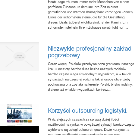
Heutzutage träumen immer mehr Menschen von einem
perfekten Zuhause, in dem sie ihre Zeit in einer
gemütlichen und warmen Atmosphäre verbringen können.
Eines der schornstein steine, die für die Gestaltung
dieses Ideals äußerst wichtig sind, ist der Kamin. Ein
schornstein steinein Ihrem Zuhause sorgt nicht nur f...
Niezwykle profesjonalny zakład
pogrzebowy
Coraz więcej Polaków przebywa poza granicami naszego
kraju i niestety bardzo duża liczba naszych rodaków
bardzo często ulega śmiertelnym wypadkom, a w takich
sytuacjach najczęściej rodzina takiej osoby chce, żeby
pochowana ona została na terenie Polski, blisko rodziny,
dlatego też w takich wypadkach koniecz...
Korzyści outsourcing logistyki.
W dzisiejszych czasach za sprawą dużej ilości
możliwości na rynku, w powyższej sytuacji bardzo często
wybierane są usługi outsourcingowe. Duże korzyści, a
przy tym możliwość zaoszczędzenia czasu oraz