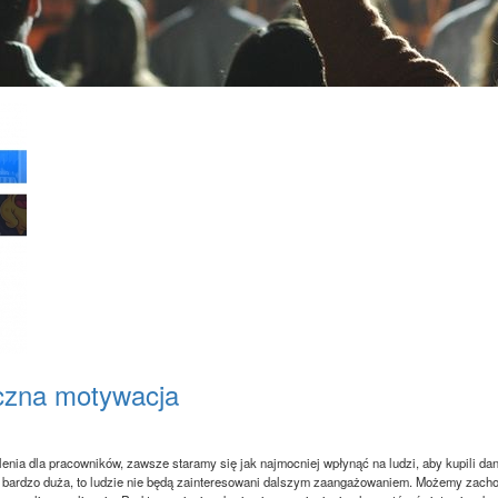
czna motywacja
enia dla pracowników, zawsze staramy się jak najmocniej wpłynąć na ludzi, aby kupili dany 
bardzo duża, to ludzie nie będą zainteresowani dalszym zaangażowaniem. Możemy zachodz