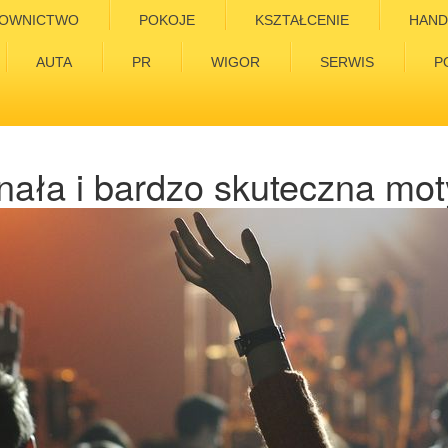
OWNICTWO
POKOJE
KSZTAŁCENIE
HAND
AUTA
PR
WIGOR
SERWIS
P
ała i bardzo skuteczna mo