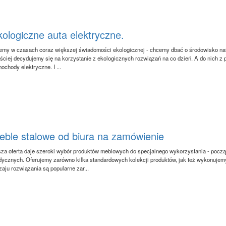
ologiczne auta elektryczne.
emy w czasach coraz większej świadomości ekologicznej - chcemy dbać o środowisko natura
ściej decydujemy się na korzystanie z ekologicznych rozwiązań na co dzień. A do nich 
ochody elektryczne. I ...
eble stalowe od biura na zamówienie
za oferta daje szeroki wybór produktów meblowych do specjalnego wykorzystania - pocz
ycznych. Oferujemy zarówno kilka standardowych kolekcji produktów, jak też wykonujemy
zaju rozwiązania są popularne zar...