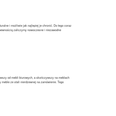
lne i możliwie jak najlepiej je chronić. Do tego coraz
z pewnością zaliczymy nowoczesne i niezawodne
ąwszy od mebli biurowych, a skończywszy na meblach
 meble ze stali nierdzewnej na zamówienie. Tego