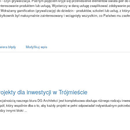
n - czyli grywalizacja. Pod tym pojęciem kryje się przeniesienie elementów świata gier do
nteresowanie produktem lub usługą. Wystarczy w daną usługę zaaplikować zdobywanie po
ą. Wdrażamy gamification (grywalizację) do dziedzin - produktów, szkoleń lub usług, z który
 użytkownik był maksymalnie zainteresowany i wciągnięty wszystkim, co Państwo mu zaofe
wiera błędy
Modyfikuj wpis
ojekty dla inwestycji w Trójmieście
cjalnością naszego biura DG Architekci jest kompleksowa obsługa różnego rodzaju inwes
pół, który wspólnie dba o to, aby każdy projekt w pełni odpowiadał indywidualnym potrzebo
dzy innymi bloki ...