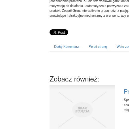
jest znacznie prostsza. Klucz tkwi w słowie gamificatio
motywację do działania i automatycznie podwyższa zai
produkt. Zespół Great Interactive to grupa ludzi z pasj
angażujące i atrakcyjne mechanizmy z gier po to, aby
Dodaj Komentarz
Poleć stronę
Wpis za
Zobacz również:
Pr
Spe
zes
mię