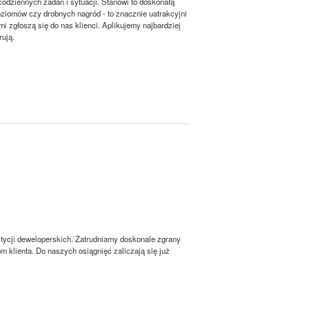
 codziennych zadań i sytuacji. Stanowi to doskonałą
ziomów czy drobnych nagród - to znacznie uatrakcyjni
mi zgłoszą się do nas klienci. Aplikujemy najbardziej
rują.
tycji deweloperskich. Zatrudniamy doskonale zgrany
m klienta. Do naszych osiągnięć zaliczają się już