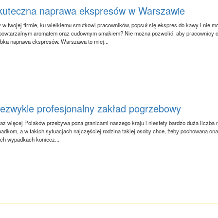
kuteczna naprawa ekspresów w Warszawie
 w twojej firmie, ku wielkiemu smutkowi pracowników, popsuł się ekspres do kawy i nie mo
powtarzalnym aromatem oraz cudownym smakiem? Nie można pozwolić, aby pracownicy chod
bka naprawa ekspresów. Warszawa to miej...
iezwykle profesjonalny zakład pogrzebowy
az więcej Polaków przebywa poza granicami naszego kraju i niestety bardzo duża liczba
adkom, a w takich sytuacjach najczęściej rodzina takiej osoby chce, żeby pochowana ona zo
ich wypadkach koniecz...