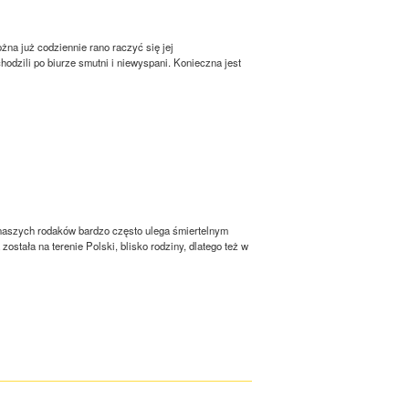
żna już codziennie rano raczyć się jej
zili po biurze smutni i niewyspani. Konieczna jest
 naszych rodaków bardzo często ulega śmiertelnym
stała na terenie Polski, blisko rodziny, dlatego też w