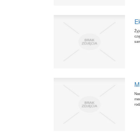
Ek
Żyj
czę
sam
M
Nas
med
rod