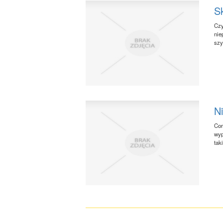
S
Czy
nie
szy
N
Cor
wyp
tak