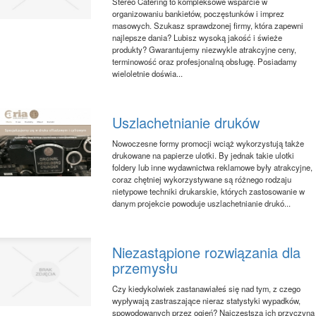
Stereo Catering to kompleksowe wsparcie w
organizowaniu bankietów, poczęstunków i imprez
masowych. Szukasz sprawdzonej firmy, która zapewni
najlepsze dania? Lubisz wysoką jakość i świeże
produkty? Gwarantujemy niezwykle atrakcyjne ceny,
terminowość oraz profesjonalną obsługę. Posiadamy
wieloletnie doświa...
Uszlachetnianie druków
Nowoczesne formy promocji wciąż wykorzystują także
drukowane na papierze ulotki. By jednak takie ulotki
foldery lub inne wydawnictwa reklamowe były atrakcyjne,
coraz chętniej wykorzystywane są różnego rodzaju
nietypowe techniki drukarskie, których zastosowanie w
danym projekcie powoduje uszlachetnianie drukó...
Niezastąpione rozwiązania dla
przemysłu
Czy kiedykolwiek zastanawiałeś się nad tym, z czego
wypływają zastraszające nieraz statystyki wypadków,
spowodowanych przez ogień? Najczęstszą ich przyczyną