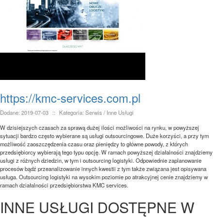
https://kmc-services.com.pl
Dodane: 2019-07-03
::
Kategoria: Serwis / Inne Usługi
W dzisiejszych czasach za sprawą dużej ilości możliwości na rynku, w powyższej
sytuacji bardzo często wybierane są usługi outsourcingowe. Duże korzyści, a przy tym
możliwość zaoszczędzenia czasu oraz pieniędzy to główne powody, z których
przedsiębiorcy wybierają tego typu opcję. W ramach powyższej działalności znajdziemy
usługi z różnych dziedzin, w tym i outsourcing logistyki. Odpowiednie zaplanowanie
procesów bądź przeanalizowanie innych kwestii z tym także związana jest opisywana
usługa. Outsourcing logistyki na wysokim poziomie po atrakcyjnej cenie znajdziemy w
ramach działalności przedsiębiorstwa KMC services.
INNE USŁUGI DOSTĘPNE W