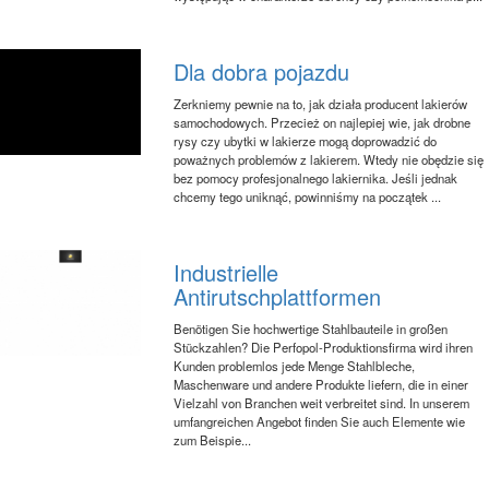
Dla dobra pojazdu
Zerkniemy pewnie na to, jak działa producent lakierów
samochodowych. Przecież on najlepiej wie, jak drobne
rysy czy ubytki w lakierze mogą doprowadzić do
poważnych problemów z lakierem. Wtedy nie obędzie się
bez pomocy profesjonalnego lakiernika. Jeśli jednak
chcemy tego uniknąć, powinniśmy na początek ...
Industrielle
Antirutschplattformen
Benötigen Sie hochwertige Stahlbauteile in großen
Stückzahlen? Die Perfopol-Produktionsfirma wird ihren
Kunden problemlos jede Menge Stahlbleche,
Maschenware und andere Produkte liefern, die in einer
Vielzahl von Branchen weit verbreitet sind. In unserem
umfangreichen Angebot finden Sie auch Elemente wie
zum Beispie...