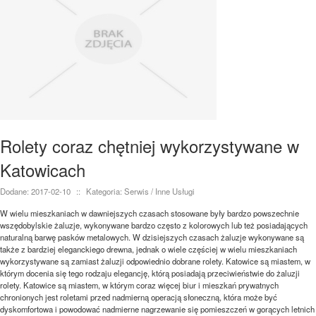
Rolety coraz chętniej wykorzystywane w
Katowicach
Dodane: 2017-02-10
::
Kategoria: Serwis / Inne Usługi
W wielu mieszkaniach w dawniejszych czasach stosowane były bardzo powszechnie
wszędobylskie żaluzje, wykonywane bardzo często z kolorowych lub też posiadających
naturalną barwę pasków metalowych. W dzisiejszych czasach żaluzje wykonywane są
także z bardziej eleganckiego drewna, jednak o wiele częściej w wielu mieszkaniach
wykorzystywane są zamiast żaluzji odpowiednio dobrane rolety. Katowice są miastem, w
którym docenia się tego rodzaju elegancję, którą posiadają przeciwieństwie do żaluzji
rolety. Katowice są miastem, w którym coraz więcej biur i mieszkań prywatnych
chronionych jest roletami przed nadmierną operacją słoneczną, która może być
dyskomfortowa i powodować nadmierne nagrzewanie się pomieszczeń w gorących letnich