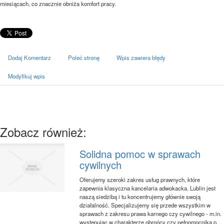
miesiącach, co znacznie obniża komfort pracy.
Dodaj Komentarz
Poleć stronę
Wpis zawiera błędy
Modyfikuj wpis
Zobacz również:
Solidna pomoc w sprawach
cywilnych
Oferujemy szeroki zakres usług prawnych, które
zapewnia klasyczna kancelaria adwokacka. Lublin jest
naszą siedzibą i tu koncentrujemy głównie swoją
działalność. Specjalizujemy się przede wszystkim w
sprawach z zakresu prawa karnego czy cywilnego - m.in.
występując w charakterze obrońcy czy pełnomocnika p...