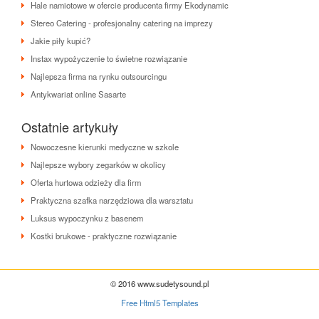
Hale namiotowe w ofercie producenta firmy Ekodynamic
Stereo Catering - profesjonalny catering na imprezy
Jakie piły kupić?
Instax wypożyczenie to świetne rozwiązanie
Najlepsza firma na rynku outsourcingu
Antykwariat online Sasarte
Ostatnie artykuły
Nowoczesne kierunki medyczne w szkole
Najlepsze wybory zegarków w okolicy
Oferta hurtowa odzieży dla firm
Praktyczna szafka narzędziowa dla warsztatu
Luksus wypoczynku z basenem
Kostki brukowe - praktyczne rozwiązanie
© 2016 www.sudetysound.pl
Free Html5 Templates