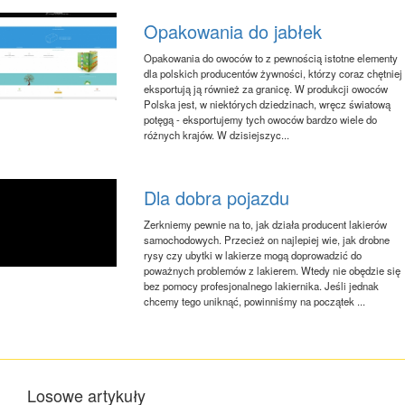
Opakowania do jabłek
Opakowania do owoców to z pewnością istotne elementy
dla polskich producentów żywności, którzy coraz chętniej
eksportują ją również za granicę. W produkcji owoców
Polska jest, w niektórych dziedzinach, wręcz światową
potęgą - eksportujemy tych owoców bardzo wiele do
różnych krajów. W dzisiejszyc...
Dla dobra pojazdu
Zerkniemy pewnie na to, jak działa producent lakierów
samochodowych. Przecież on najlepiej wie, jak drobne
rysy czy ubytki w lakierze mogą doprowadzić do
poważnych problemów z lakierem. Wtedy nie obędzie się
bez pomocy profesjonalnego lakiernika. Jeśli jednak
chcemy tego uniknąć, powinniśmy na początek ...
Losowe artykuły