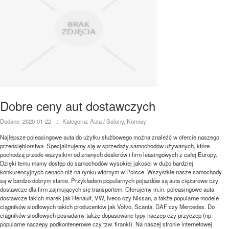
Dobre ceny aut dostawczych
Dodane: 2020-01-22
::
Kategoria: Auta / Salony, Komisy
Najlepsze poleasingowe auta do użytku służbowego można znaleźć w ofercie naszego
przedsiębiorstwa. Specjalizujemy się w sprzedaży samochodów używanych, które
pochodzą przede wszystkim od znanych dealerów i firm leasingowych z całej Europy.
Dzięki temu mamy dostęp do samochodów wysokiej jakości w dużo bardziej
konkurencyjnych cenach niż na rynku wtórnym w Polsce. Wszystkie nasze samochody
są w bardzo dobrym stanie. Przykładem popularnych pojazdów są auta ciężarowe czy
dostawcze dla firm zajmujących się transportem. Oferujemy m.in. poleasingowe auta
dostawcze takich marek jak Renault, VW, Iveco czy Nissan, a także popularne modele
ciągników siodłowych takich producentów jak Volvo, Scania, DAF czy Mercedes. Do
ciągników siodłowych posiadamy także dopasowane typy naczep czy przyczep (np.
popularne naczepy podkontenerowe czy tzw. firanki). Na naszej stronie internetowej