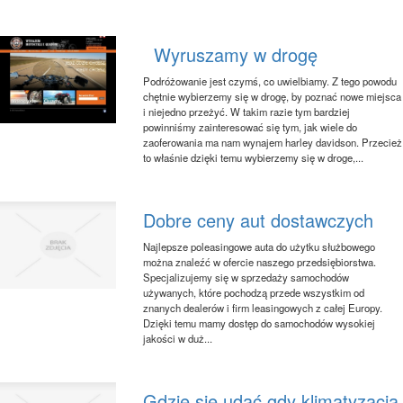
Wyruszamy w drogę
Podróżowanie jest czymś, co uwielbiamy. Z tego powodu
chętnie wybierzemy się w drogę, by poznać nowe miejsca
i niejedno przeżyć. W takim razie tym bardziej
powinniśmy zainteresować się tym, jak wiele do
zaoferowania ma nam wynajem harley davidson. Przecież
to właśnie dzięki temu wybierzemy się w droge,...
Dobre ceny aut dostawczych
Najlepsze poleasingowe auta do użytku służbowego
można znaleźć w ofercie naszego przedsiębiorstwa.
Specjalizujemy się w sprzedaży samochodów
używanych, które pochodzą przede wszystkim od
znanych dealerów i firm leasingowych z całej Europy.
Dzięki temu mamy dostęp do samochodów wysokiej
jakości w duż...
Gdzie się udać gdy klimatyzacja