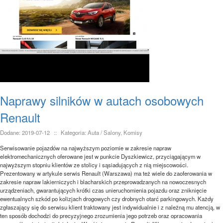
Naprawy silników w autach osobowych
Renault
Dodane: 2019-07-12
::
Kategoria: Auta / Salony, Komisy
Serwisowanie pojazdów na najwyższym poziomie w zakresie napraw
elektromechanicznych oferowane jest w punkcie Dyszkiewicz, przyciągającym w
najwyższym stopniu klientów ze stolicy i sąsiadujących z nią miejscowości.
Prezentowany w artykule serwis Renault (Warszawa) ma też wiele do zaoferowania w
zakresie napraw lakierniczych i blacharskich przeprowadzanych na nowoczesnych
urządzeniach, gwarantujących krótki czas unieruchomienia pojazdu oraz zniknięcie
ewentualnych szkód po kolizjach drogowych czy drobnych otarć parkingowych. Każdy
zgłaszający się do serwisu klient traktowany jest indywidualnie i z należną mu atencją, w
ten sposób dochodzi do precyzyjnego zrozumienia jego potrzeb oraz opracowania