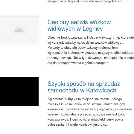
ekspertów od logistyki oraz doświadczonych kiero...
Ceniony serwis wózków
widłowych w Legnicy
Obecnie trudno znaleźć w Polsce większą firmę, która nie
wykorzystywała by na co dzień wózków widłowych.
Pojazdy te stały się obowiązkowym elementem
wyposażenia każdego większego magazynu albo zakładu
przemysłowego. Nic w tym dziwnego, nic lepiej nie nadaje
się do transportowania ciężkich europale...
Szybki sposób na sprzedaż
samochodu w Katowicach
Aglomeracja śląska to miejsce, na terenie którego
mieszka kilka milionów osób, w tym kilkaset tysięcy
kierowców. Teoretycznie może się wydawać, że na takim
terenie można łatwo sprzedać auto, ale nie jest to do
końca prawdą. Pomimo działania giełd, serwisów z
ogłoszeniami i wielu komisów, jest to cz...