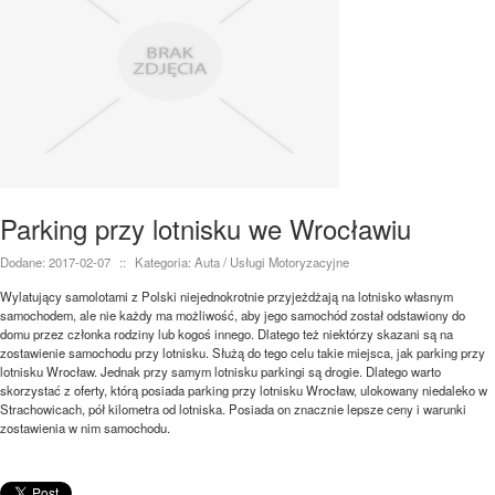
Parking przy lotnisku we Wrocławiu
Dodane: 2017-02-07
::
Kategoria: Auta / Usługi Motoryzacyjne
Wylatujący samolotami z Polski niejednokrotnie przyjeżdżają na lotnisko własnym
samochodem, ale nie każdy ma możliwość, aby jego samochód został odstawiony do
domu przez członka rodziny lub kogoś innego. Dlatego też niektórzy skazani są na
zostawienie samochodu przy lotnisku. Służą do tego celu takie miejsca, jak parking przy
lotnisku Wrocław. Jednak przy samym lotnisku parkingi są drogie. Dlatego warto
skorzystać z oferty, którą posiada parking przy lotnisku Wrocław, ulokowany niedaleko w
Strachowicach, pół kilometra od lotniska. Posiada on znacznie lepsze ceny i warunki
zostawienia w nim samochodu.