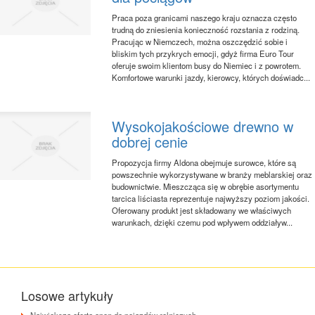
Praca poza granicami naszego kraju oznacza często
trudną do zniesienia konieczność rozstania z rodziną.
Pracując w Niemczech, można oszczędzić sobie i
bliskim tych przykrych emocji, gdyż firma Euro Tour
oferuje swoim klientom busy do Niemiec i z powrotem.
Komfortowe warunki jazdy, kierowcy, których doświadc...
Wysokojakościowe drewno w
dobrej cenie
Propozycja firmy Aldona obejmuje surowce, które są
powszechnie wykorzystywane w branży meblarskiej oraz
budownictwie. Mieszcząca się w obrębie asortymentu
tarcica liściasta reprezentuje najwyższy poziom jakości.
Oferowany produkt jest składowany we właściwych
warunkach, dzięki czemu pod wpływem oddziaływ...
Losowe artykuły
Największa oferta opon do pojazdów rolniczych