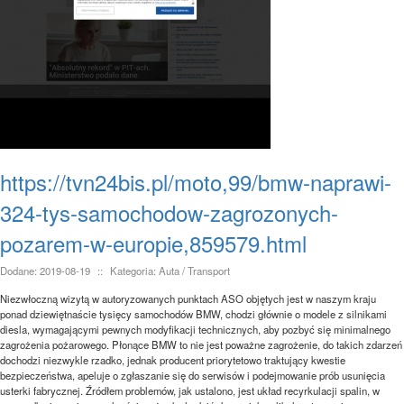
https://tvn24bis.pl/moto,99/bmw-naprawi-
324-tys-samochodow-zagrozonych-
pozarem-w-europie,859579.html
Dodane: 2019-08-19
::
Kategoria: Auta / Transport
Niezwłoczną wizytą w autoryzowanych punktach ASO objętych jest w naszym kraju
ponad dziewiętnaście tysięcy samochodów BMW, chodzi głównie o modele z silnikami
diesla, wymagającymi pewnych modyfikacji technicznych, aby pozbyć się minimalnego
zagrożenia pożarowego. Płonące BMW to nie jest poważne zagrożenie, do takich zdarzeń
dochodzi niezwykle rzadko, jednak producent priorytetowo traktujący kwestie
bezpieczeństwa, apeluje o zgłaszanie się do serwisów i podejmowanie prób usunięcia
usterki fabrycznej. Źródłem problemów, jak ustalono, jest układ recyrkulacji spalin, w