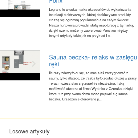
Forix
Legrand to włoska marka akcesoriów do wykańczania
instalacji elektrycznych, której ekskluzywne produkty
cieszą się ogromną popularnością na całym świecie.
Nasza hurtownia prowadzi stałą współpracę z tą marką,
dzięki czemu możemy zaoferować Państwu między
innymi artykuły takie jak na przykład Le...
Sauna beczka- relaks w zasięgu
ręki
Ile razy zdarzyło ci się, że musiałaś zrezygnować z
sauny, tylko dlatego, że trzeba było zostać dłużej w pracy.
Teraz możesz stać się zupełnie niezależna. Taką
możliwość stwarza ci firma Wycinka z Czerska, dzięki
której tuż przy twoim domu może pojawić się sauna
beczka. Urządzenie oferowane p...
Losowe artykuły