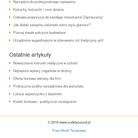
Narzędzia do profesjonalnego ropowania
Kożuchy, kożuszki i inne ubrania
Ciekawa propozycja do każdego mieszkania! Zapraszamy!
Jak dodać swojemu salonowi nieco stylu glamour?
Poznaj trwałe pokrycie budowlane
Urządzenie wygodniejsze w stosowaniu niż tradycyjny grill
Ostatnie artykuły
Nowoczesne kierunki medyczne w szkole
Najlepsze wybory zegarków w okolicy
Oferta hurtowa odzieży dla firm
Praktyczna szafka narzędziowa dla warsztatu
Luksus wypoczynku z basenem
Kostki brukowe - praktyczne rozwiązanie
© 2016 www.sudetysound.pl
Free Html5 Templates