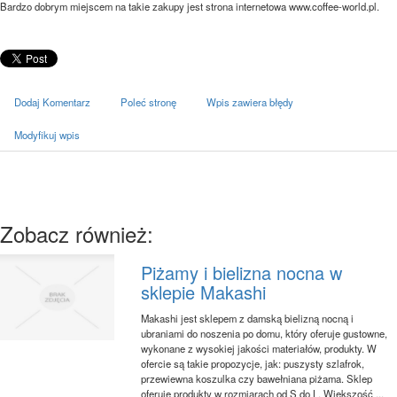
Bardzo dobrym miejscem na takie zakupy jest strona internetowa www.coffee-world.pl.
Dodaj Komentarz
Poleć stronę
Wpis zawiera błędy
Modyfikuj wpis
Zobacz również:
Piżamy i bielizna nocna w
sklepie Makashi
Makashi jest sklepem z damską bielizną nocną i
ubraniami do noszenia po domu, który oferuje gustowne,
wykonane z wysokiej jakości materiałów, produkty. W
ofercie są takie propozycje, jak: puszysty szlafrok,
przewiewna koszulka czy bawełniana piżama. Sklep
oferuje produkty w rozmiarach od S do L. Większość ...