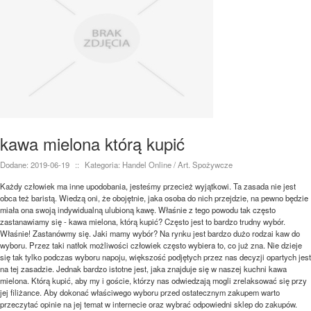
kawa mielona którą kupić
Dodane: 2019-06-19
::
Kategoria: Handel Online / Art. Spożywcze
Każdy człowiek ma inne upodobania, jesteśmy przecież wyjątkowi. Ta zasada nie jest
obca też baristą. Wiedzą oni, że obojętnie, jaka osoba do nich przejdzie, na pewno będzie
miała ona swoją indywidualną ulubioną kawę. Właśnie z tego powodu tak często
zastanawiamy się - kawa mielona, którą kupić? Często jest to bardzo trudny wybór.
Właśnie! Zastanówmy się. Jaki mamy wybór? Na rynku jest bardzo dużo rodzai kaw do
wyboru. Przez taki natłok możliwości człowiek często wybiera to, co już zna. Nie dzieje
się tak tylko podczas wyboru napoju, większość podjętych przez nas decyzji opartych jest
na tej zasadzie. Jednak bardzo istotne jest, jaka znajduje się w naszej kuchni kawa
mielona. Którą kupić, aby my i goście, którzy nas odwiedzają mogli zrelaksować się przy
jej filiżance. Aby dokonać właściwego wyboru przed ostatecznym zakupem warto
przeczytać opinie na jej temat w internecie oraz wybrać odpowiedni sklep do zakupów.