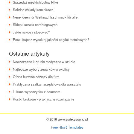
Sprzedaż męskich butów Nike
Solidne wkłady kominkowe
Neue Ideen für Weihnachtsschmuck für alle
Sklep i serwis nart biegowych
Jakie nawozy stosować?
Poszukujesz wysokiej jakości części metalowych?
Ostatnie artykuły
Nowoczesne kierunki medyczne w szkole
Najlepsze wybory zegarków w okolicy
Oferta hurtowa odzieży dla firm
Praktyczna szafka narzędziowa dla warsztatu
Luksus wypoczynku z basenem
Kostki brukowe - praktyczne rozwiązanie
© 2016 www.sudetysound.pl
Free Html5 Templates