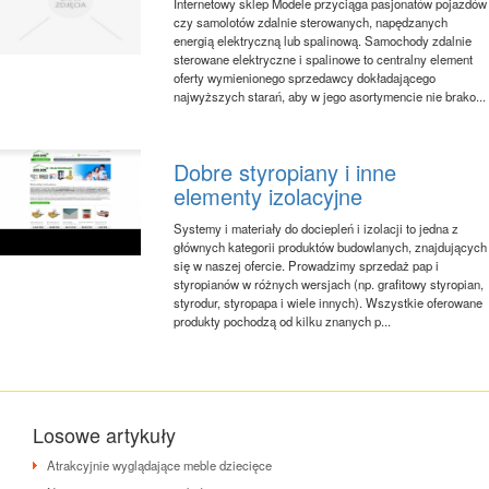
Internetowy sklep Modele przyciąga pasjonatów pojazdów
czy samolotów zdalnie sterowanych, napędzanych
energią elektryczną lub spalinową. Samochody zdalnie
sterowane elektryczne i spalinowe to centralny element
oferty wymienionego sprzedawcy dokładającego
najwyższych starań, aby w jego asortymencie nie brako...
Dobre styropiany i inne
elementy izolacyjne
Systemy i materiały do dociepleń i izolacji to jedna z
głównych kategorii produktów budowlanych, znajdujących
się w naszej ofercie. Prowadzimy sprzedaż pap i
styropianów w różnych wersjach (np. grafitowy styropian,
styrodur, styropapa i wiele innych). Wszystkie oferowane
produkty pochodzą od kilku znanych p...
Losowe artykuły
Atrakcyjnie wyglądające meble dziecięce