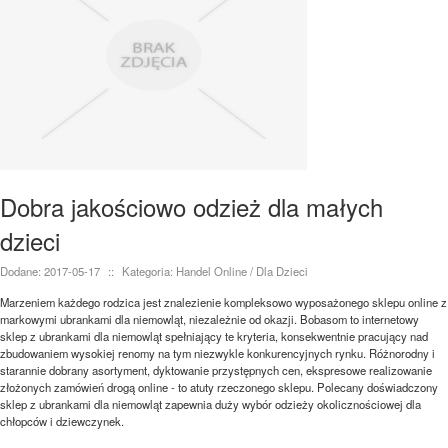
Dobra jakościowo odzież dla małych
dzieci
Dodane: 2017-05-17
::
Kategoria: Handel Online / Dla Dzieci
Marzeniem każdego rodzica jest znalezienie kompleksowo wyposażonego sklepu online z
markowymi ubrankami dla niemowląt, niezależnie od okazji. Bobasom to internetowy
sklep z ubrankami dla niemowląt spełniający te kryteria, konsekwentnie pracujący nad
zbudowaniem wysokiej renomy na tym niezwykle konkurencyjnych rynku. Różnorodny i
starannie dobrany asortyment, dyktowanie przystępnych cen, ekspresowe realizowanie
złożonych zamówień drogą online - to atuty rzeczonego sklepu. Polecany doświadczony
sklep z ubrankami dla niemowląt zapewnia duży wybór odzieży okolicznościowej dla
chłopców i dziewczynek.