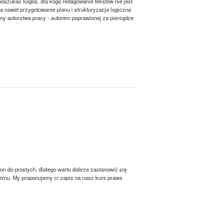
o poszukać kogoś, dla kogo redagowanie tekstów nie jest
a nawet przygotowanie planu i strukturyzacja logiczna
any autorstwa pracy - autorem poprawionej za pieniądze
n do prostych, dlatego warto dobrze zastanowić się
minu. My proponujemy ci zapis na nasz kurs prawa