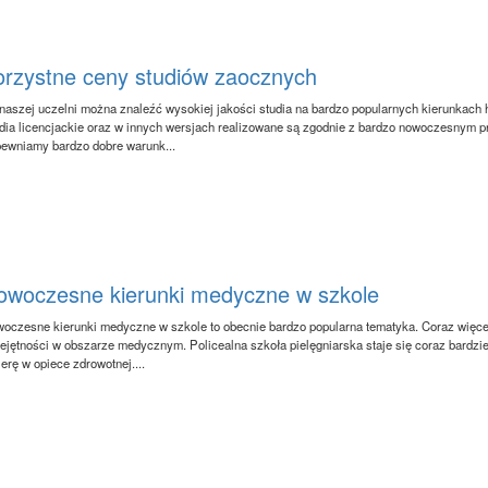
orzystne ceny studiów zaocznych
naszej uczelni można znaleźć wysokiej jakości studia na bardzo popularnych kierunkach
dia licencjackie oraz w innych wersjach realizowane są zgodnie z bardzo nowoczesnym p
ewniamy bardzo dobre warunk...
owoczesne kierunki medyczne w szkole
oczesne kierunki medyczne w szkole to obecnie bardzo popularna tematyka. Coraz więce
ejętności w obszarze medycznym. Policealna szkoła pielęgniarska staje się coraz bardziej
ierę w opiece zdrowotnej....