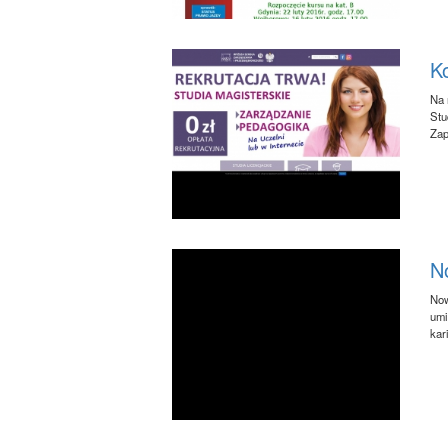
K
Na 
Stu
Zap
N
Now
umi
kar