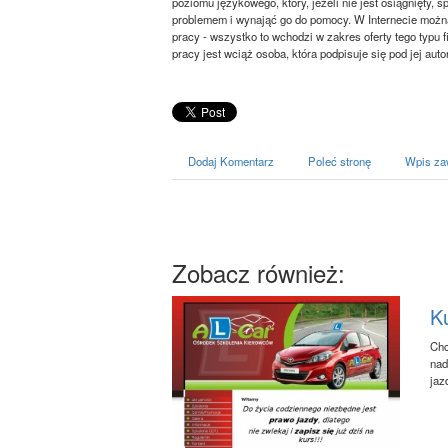
poziomu językowego, który, jeżeli nie jest osiągnięty, 
problemem i wynająć go do pomocy. W Internecie można 
pracy - wszystko to wchodzi w zakres oferty tego typu
pracy jest wciąż osoba, która podpisuje się pod jej aut
Dodaj Komentarz
Poleć stronę
Wpis za
Zobacz również:
Ku
Chc
nad
jaz