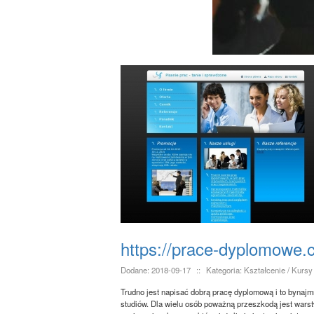
https://prace-dyplomowe.
Dodane: 2018-09-17
::
Kategoria: Kształcenie / Kursy
Trudno jest napisać dobrą pracę dyplomową i to bynaj
studiów. Dla wielu osób poważną przeszkodą jest war