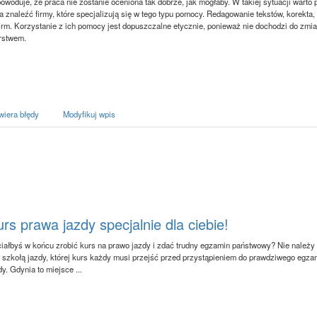
spowoduje, że praca nie zostanie oceniona tak dobrze, jak mogłaby. W takiej sytuacji wart
znaleźć firmy, które specjalizują się w tego typu pomocy. Redagowanie tekstów, korekta, 
 firm. Korzystanie z ich pomocy jest dopuszczalne etycznie, ponieważ nie dochodzi do zmi
orstwem.
wiera błędy
Modyfikuj wpis
rs prawa jazdy specjalnie dla ciebie!
iałbyś w końcu zrobić kurs na prawo jazdy i zdać trudny egzamin państwowy? Nie należy o
 szkołą jazdy, której kurs każdy musi przejść przed przystąpieniem do prawdziwego egza
dy. Gdynia to miejsce ...