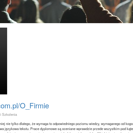
com.pl/O_Firmie
 i Szkolenia
mniej nie tylko dlatego, że wymaga to odpowiedniego poziomu wiedzy, wymaganego od kogo
stwa językowa tekstu. Prace dyplomowe są oceniane wprawdzie przede wszystkim pod ką