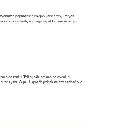
yobrazić poprawnie funkcjonujące firmy, których
nie można zaniedbywać tego aspektu również w tym
ość na rynku. Tylko jeśli jest ona na wysokim
duże zyski. W jakiś sposób jednak należy zadbać o to,