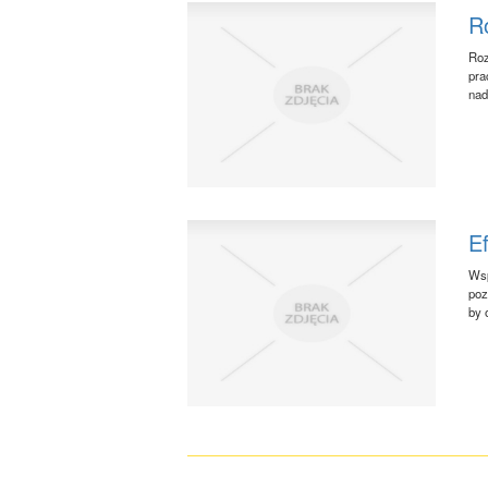
R
Roz
pra
nad
E
Wsp
poz
by 