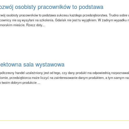
ozwój osobisty pracowników to podstawa
wój osobisty pracowników to podstawa sukcesu każdego przedsiębiorstwa. Trudno sobie w
cownicy nie są wysyłani na szkolenia. Gdańsk nie jest tu wyjątkiem. W żadnym wypadku 
morskim mieście. Rzecz doty...
fektowna sala wystawowa
ółczesny handel uzależniony jest od tego, czy dany produkt ma odpowiednią rozpoznawaln
iomie, przedsiębiorca może liczyć na zainteresowanie danym produktem, a tym samym na 
o twoim dobrym produkcie ...