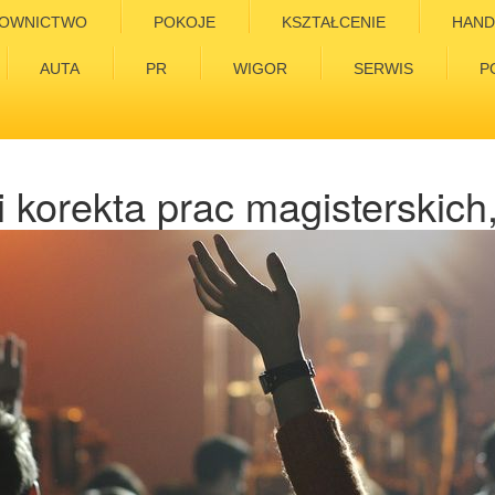
OWNICTWO
POKOJE
KSZTAŁCENIE
HAND
AUTA
PR
WIGOR
SERWIS
P
korekta prac magisterskich, 
inżynierskich.