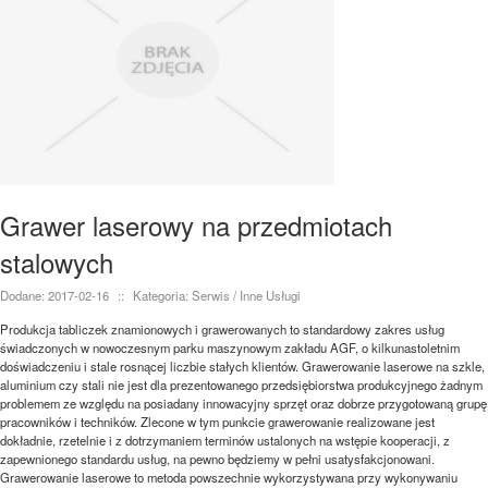
Grawer laserowy na przedmiotach
stalowych
Dodane: 2017-02-16
::
Kategoria: Serwis / Inne Usługi
Produkcja tabliczek znamionowych i grawerowanych to standardowy zakres usług
świadczonych w nowoczesnym parku maszynowym zakładu AGF, o kilkunastoletnim
doświadczeniu i stale rosnącej liczbie stałych klientów. Grawerowanie laserowe na szkle,
aluminium czy stali nie jest dla prezentowanego przedsiębiorstwa produkcyjnego żadnym
problemem ze względu na posiadany innowacyjny sprzęt oraz dobrze przygotowaną grupę
pracowników i techników. Zlecone w tym punkcie grawerowanie realizowane jest
dokładnie, rzetelnie i z dotrzymaniem terminów ustalonych na wstępie kooperacji, z
zapewnionego standardu usług, na pewno będziemy w pełni usatysfakcjonowani.
Grawerowanie laserowe to metoda powszechnie wykorzystywana przy wykonywaniu