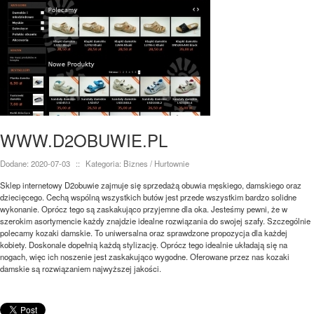
WWW.D2OBUWIE.PL
Dodane: 2020-07-03
::
Kategoria: Biznes / Hurtownie
Sklep internetowy D2obuwie zajmuje się sprzedażą obuwia męskiego, damskiego oraz
dziecięcego. Cechą wspólną wszystkich butów jest przede wszystkim bardzo solidne
wykonanie. Oprócz tego są zaskakująco przyjemne dla oka. Jesteśmy pewni, że w
szerokim asortymencie każdy znajdzie idealne rozwiązania do swojej szafy. Szczególnie
polecamy kozaki damskie. To uniwersalna oraz sprawdzone propozycja dla każdej
kobiety. Doskonale dopełnią każdą stylizację. Oprócz tego idealnie układają się na
nogach, więc ich noszenie jest zaskakująco wygodne. Oferowane przez nas kozaki
damskie są rozwiązaniem najwyższej jakości.