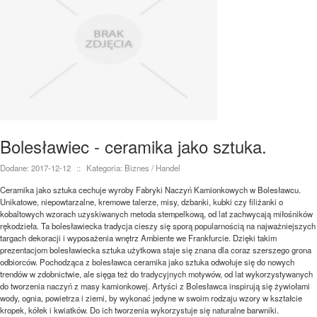
Bolesławiec - ceramika jako sztuka.
Dodane: 2017-12-12
::
Kategoria: Biznes / Handel
Ceramika jako sztuka cechuje wyroby Fabryki Naczyń Kamionkowych w Bolesławcu.
Unikatowe, niepowtarzalne, kremowe talerze, misy, dzbanki, kubki czy filiżanki o
kobaltowych wzorach uzyskiwanych metoda stempelkową, od lat zachwycają miłośników
rękodzieła. Ta bolesławiecka tradycja cieszy się sporą popularnością na najważniejszych
targach dekoracji i wyposażenia wnętrz Ambiente we Frankfurcie. Dzięki takim
prezentacjom bolesławiecka sztuka użytkowa staje się znana dla coraz szerszego grona
odbiorców. Pochodząca z bolesławca ceramika jako sztuka odwołuje się do nowych
trendów w zdobnictwie, ale sięga też do tradycyjnych motywów, od lat wykorzystywanych
do tworzenia naczyń z masy kamionkowej. Artyści z Bolesławca inspirują się żywiołami
wody, ognia, powietrza i ziemi, by wykonać jedyne w swoim rodzaju wzory w kształcie
kropek, kółek i kwiatków. Do ich tworzenia wykorzystuje się naturalne barwniki.