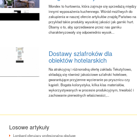
Mondex to hurtownia, która zajmuje się sprzedażą między
innymi wyposażenia kuchennego. Wśród możliwych do
zakupienia w naszej ofercie artykułów znajdą Państwo na
przykład takie produkty wysokiej jakości jak garnki hurt.
Dbamy o to, aby sprzedawane przez nas garnku
charakteryzowały się odpowiednio wysok...
Dostawy szlafroków dla
obiektów hotelarskich
Na atrakcyjną i różnorodną ofertę zakładu Tekstyliowo,
składają się również jakościowe szlafroki hotelowe,
gwarantujące przyjemne wycieranie po prysznicu czy
kąpieli. Bogata kolorystyka, kilka klas materiałów,
wykorzystywanych w procesie produkcyjnym, trwałość i
zachowanie pierwotnych właściwości,...
Losowe artykuły
Lombard oferujący profesjonalną obsługę