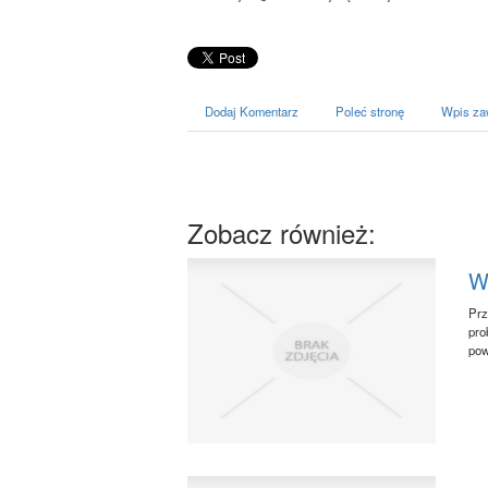
Dodaj Komentarz
Poleć stronę
Wpis za
Zobacz również:
W
Prz
pro
pow