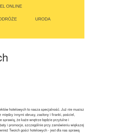
EL ONLINE
ODRÓŻE
URODA
ch
iektów hotelowych to nasza specjalność. Już nie musisz
iędzy innymi obrusy, zasłony i firanki, pościel,
re sprawią, że każe wnętrze będzie przytulne i
baty i promocje, szczególnie przy zamówieniu większej
wnież Twoich gości hotelowych - jest dla nas sprawą