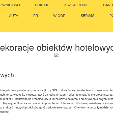
OWNICTWO
POKOJE
KSZTAŁCENIE
HAND
AUTA
PR
WIGOR
SERWIS
P
ekoracje obiektów hotelowy
owych
żdego hotelu, pensjonatu, restauracji czy SPA. Tekstylia, wyposażenie oraz dekoracje ob
ch, teraz wszystko możesz nabyć za jednym razem - właśnie u nas. W ofercie znajdziesz m
ci, bieżniki i pokrowce na krzesła/stoły, a także liczne dekoracje obiektów hotelowych, któ
 Kupując w Hoteltex na pewno nie przepłacisz! Dla swoich Klientów posiadamy liczne ra
ższą jakość naszych produktów, gdyż zadowolenie naszych Klientów - a co za tym idzie, ró
ówienie!