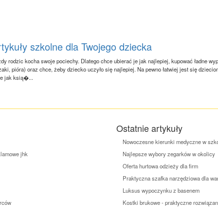
tykuły szkolne dla Twojego dziecka
dy rodzic kocha swoje pociechy. Dlatego chce ubierać je jak najlepiej, kupować ładne wypo
aki, pióra) oraz chce, żeby dziecko uczyło się najlepiej. Na pewno łatwiej jest się dziec
ie jak ksią�...
Ostatnie artykuły
Nowoczesne kierunki medyczne w szk
eklamowe jhk
Najlepsze wybory zegarków w okolicy
Oferta hurtowa odzieży dla firm
Praktyczna szafka narzędziowa dla wa
Luksus wypoczynku z basenem
orców
Kostki brukowe - praktyczne rozwiązan