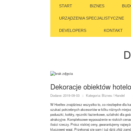
START
BIZNES
BUD
URZĄDZENIA SPECJALISTYCZNE
DEVELOPERS
KONTAKT
D
Dekoracje obiektów hotel
Dodane: 2019-09-03
::
Kategoria: Biznes / Handel
W Hoeltex znajdziesz wszystko to, co niezbędne dla ka
szukać potrzebnych akcesoriów w kilku różnych miejsca
poduszki, kołdry, ręczniki łazienkowe, szlafroki dla goś
atrakcyjne. Kompleksowe wyposażenie w niskich cenach
ilości rzeczy. Prócz niskiej ceny, gwarantujemy najwy
kluczowej wagi. Przekonaj się sam i już dziś złóż zam