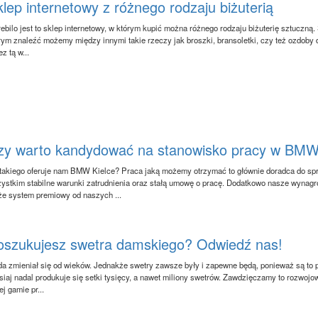
lep internetowy z różnego rodzaju biżuterią
ebilo jest to sklep internetowy, w którym kupić można różnego rodzaju biżuterię sztuczn
rym znaleźć możemy między innymi takie rzeczy jak broszki, bransoletki, czy też ozdoby do
z tą w...
zy warto kandydować na stanowisko pracy w BM
takiego oferuje nam BMW Kielce? Praca jaką możemy otrzymać to głównie doradca do 
ystkim stabilne warunki zatrudnienia oraz stałą umowę o pracę. Dodatkowo nasze wynagr
że system premiowy od naszych ...
oszukujesz swetra damskiego? Odwiedź nas!
a zmieniał się od wieków. Jednakże swetry zawsze były i zapewne będą, ponieważ są to 
siaj nadal produkuje się setki tysięcy, a nawet miliony swetrów. Zawdzięczamy to rozwojow
ej gamie pr...