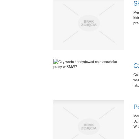
Sk
Mer
któ
prze
C
Co 
wsz
tak
P
Mod
Dzi
W t