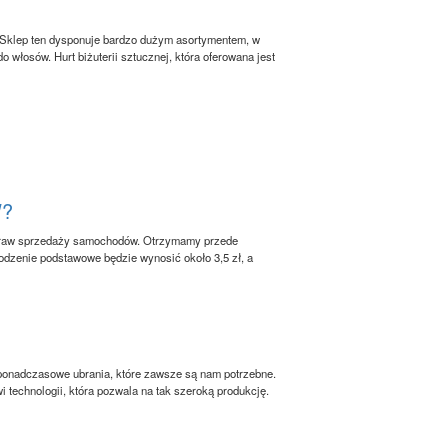
ą. Sklep ten dysponuje bardzo dużym asortymentem, w
 włosów. Hurt biżuterii sztucznej, która oferowana jest
W?
spraw sprzedaży samochodów. Otrzymamy przede
odzenie podstawowe będzie wynosić około 3,5 zł, a
ponadczasowe ubrania, które zawsze są nam potrzebne.
i technologii, która pozwala na tak szeroką produkcję.