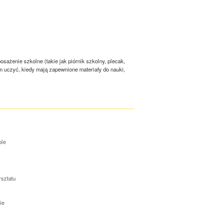
sażenie szkolne (takie jak piórnik szkolny, plecak,
iom uczyć, kiedy mają zapewnione materiały do nauki,
ole
rsztatu
ie