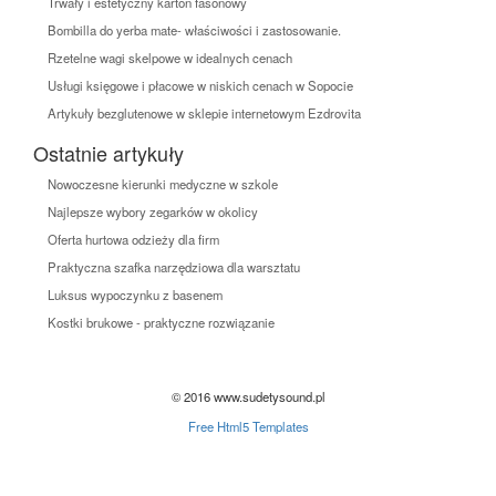
Trwały i estetyczny karton fasonowy
Bombilla do yerba mate- właściwości i zastosowanie.
Rzetelne wagi skelpowe w idealnych cenach
Usługi księgowe i płacowe w niskich cenach w Sopocie
Artykuły bezglutenowe w sklepie internetowym Ezdrovita
Ostatnie artykuły
Nowoczesne kierunki medyczne w szkole
Najlepsze wybory zegarków w okolicy
Oferta hurtowa odzieży dla firm
Praktyczna szafka narzędziowa dla warsztatu
Luksus wypoczynku z basenem
Kostki brukowe - praktyczne rozwiązanie
© 2016 www.sudetysound.pl
Free Html5 Templates