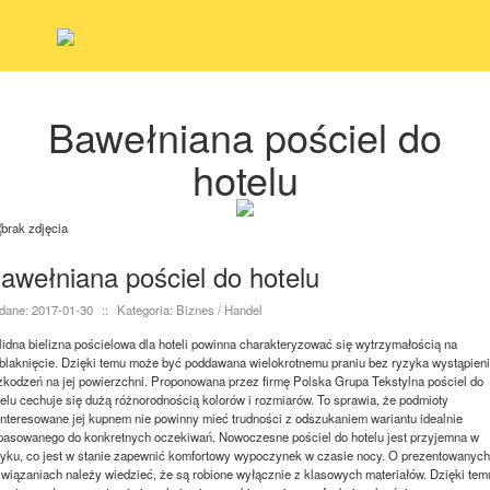
Bawełniana pościel do
hotelu
awełniana pościel do hotelu
dane: 2017-01-30
::
Kategoria: Biznes / Handel
lidna bielizna pościelowa dla hoteli powinna charakteryzować się wytrzymałością na
blaknięcie. Dzięki temu może być poddawana wielokrotnemu praniu bez ryzyka wystąpien
zkodzeń na jej powierzchni. Proponowana przez firmę Polska Grupa Tekstylna pościel do
telu cechuje się dużą różnorodnością kolorów i rozmiarów. To sprawia, że podmioty
interesowane jej kupnem nie powinny mieć trudności z odszukaniem wariantu idealnie
pasowanego do konkretnych oczekiwań. Nowoczesne pościel do hotelu jest przyjemna w
tyku, co jest w stanie zapewnić komfortowy wypoczynek w czasie nocy. O prezentowanych
związaniach należy wiedzieć, że są robione wyłącznie z klasowych materiałów. Dzięki tem