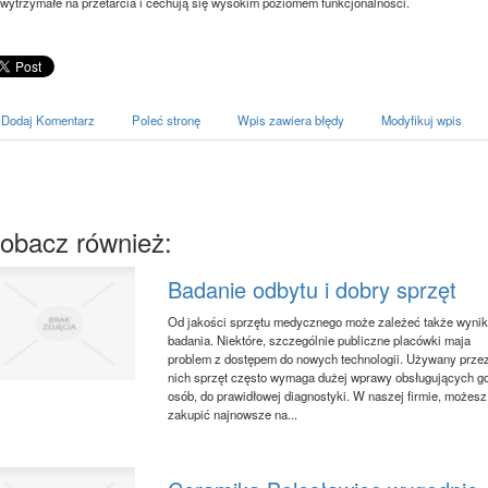
 wytrzymałe na przetarcia i cechują się wysokim poziomem funkcjonalności.
Dodaj Komentarz
Poleć stronę
Wpis zawiera błędy
Modyfikuj wpis
obacz również:
Badanie odbytu i dobry sprzęt
Od jakości sprzętu medycznego może zależeć także wyni
badania. Niektóre, szczególnie publiczne placówki maja
problem z dostępem do nowych technologii. Używany prze
nich sprzęt często wymaga dużej wprawy obsługujących g
osób, do prawidłowej diagnostyki. W naszej firmie, możesz
zakupić najnowsze na...