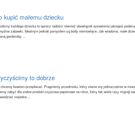
o kupić małemu dziecku
odziny każdego dziecka to oprócz radości również obowiązek sprawienia jakiegoś podarunk
yślne zabawki. Idealnym jednak pomysłem są body niemowlęce. Jak wiadomo, małe dzieck
aną garderoby. ...
yczyścimy to dobrze
 chcemy bowiem przepłacać. Pragniemy przedmiotu, który stanie się jednocześnie w miarę
emy nabyć dla siebie produkt czyściwa papierowe na rolce, który tak wiele razy mignął
wiedzieć niejedno ...