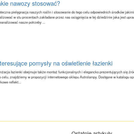
akie nawozy stosować?
teczna pielęgnacja naszych roślin i stosowanie do tego celu odpowiednich środków jakimi
alizować w stu procentach zakładane przez nas osiągnięcia w tej dziedzinie jaka jest upr
eanalizować nasze potrzeby ...
teresujące pomysły na oświetlenie łazienki
nżacja łazienki obejmuje także montaż funkcjonalnych i elegancko prezentujących się źród
o celu, znajdziemy w propozycji internetowego sklepu Astrolampy. Dostępne w katalogu s
kowe reflekt...
Ostatnie artykuły