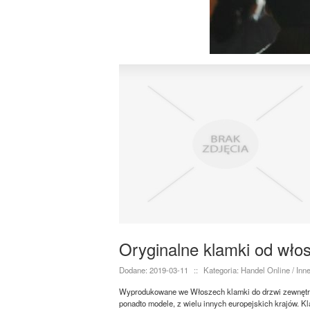
Oryginalne klamki od wło
Dodane: 2019-03-11
::
Kategoria: Handel Online / Inn
Wyprodukowane we Włoszech klamki do drzwi zewnętrzn
ponadto modele, z wielu innych europejskich krajów. K