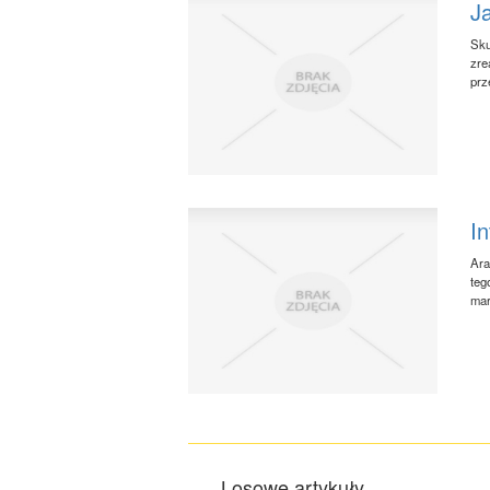
J
Sku
zre
prz
In
Ara
teg
mar
Losowe artykuły