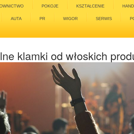
OWNICTWO
POKOJE
KSZTAŁCENIE
HAND
AUTA
PR
WIGOR
SERWIS
P
lne klamki od włoskich pro