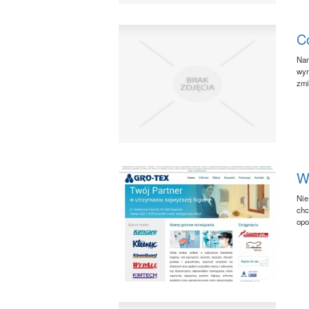
C
Nar
wym
zmi
W
Nie
chc
opo