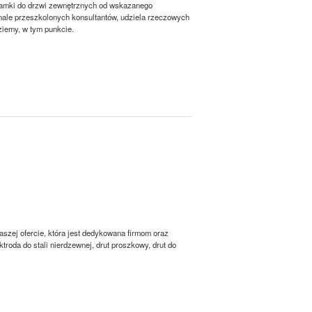
 klamki do drzwi zewnętrznych od wskazanego
nale przeszkolonych konsultantów, udziela rzeczowych
ziemy, w tym punkcie.
szej ofercie, która jest dedykowana firmom oraz
troda do stali nierdzewnej, drut proszkowy, drut do