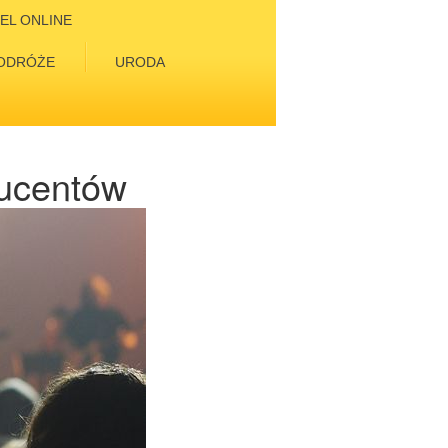
EL ONLINE
ODRÓŻE
URODA
ducentów