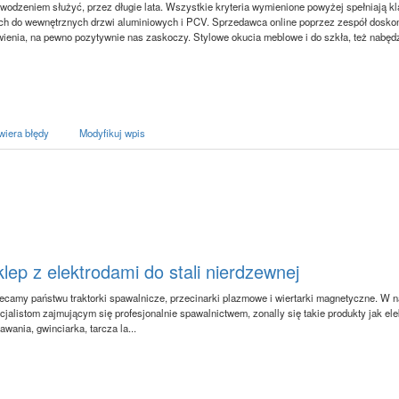
powodzeniem służyć, przez długie lata. Wszystkie kryteria wymienione powyżej spełniają
ych do wewnętrznych drzwi aluminiowych i PCV. Sprzedawca online poprzez zespół dosko
wienia, na pewno pozytywnie nas zaskoczy. Stylowe okucia meblowe i do szkła, też nabęd
wiera błędy
Modyfikuj wpis
lep z elektrodami do stali nierdzewnej
ecamy państwu traktorki spawalnicze, przecinarki plazmowe i wiertarki magnetyczne. W na
cjalistom zajmującym się profesjonalnie spawalnictwem, zonally się takie produkty jak elek
awania, gwinciarka, tarcza la...