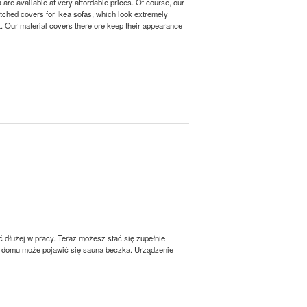
 are available at very affordable prices. Of course, our
matched covers for Ikea sofas, which look extremely
irt. Our material covers therefore keep their appearance
ać dłużej w pracy. Teraz możesz stać się zupełnie
im domu może pojawić się sauna beczka. Urządzenie