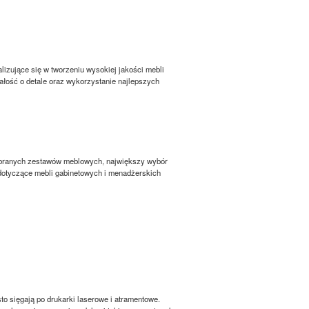
izujące się w tworzeniu wysokiej jakości mebli
łość o detale oraz wykorzystanie najlepszych
ybranych zestawów meblowych, największy wybór
dotyczące mebli gabinetowych i menadżerskich
to sięgają po drukarki laserowe i atramentowe.