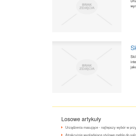
Dru
wym
Sk
Skl
int
jak
Losowe artykuły
Urządzenia masujące - najlepszy wybór w przy
Atrakcyjnie wyglądające stylowe meble do sal