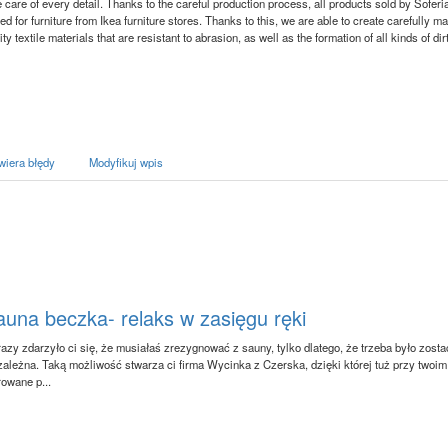
 care of every detail. Thanks to the careful production process, all products sold by Soferia
d for furniture from Ikea furniture stores. Thanks to this, we are able to create carefully 
ty textile materials that are resistant to abrasion, as well as the formation of all kinds of d
wiera błędy
Modyfikuj wpis
auna beczka- relaks w zasięgu ręki
 razy zdarzyło ci się, że musiałaś zrezygnować z sauny, tylko dlatego, że trzeba było zost
zależna. Taką możliwość stwarza ci firma Wycinka z Czerska, dzięki której tuż przy two
rowane p...