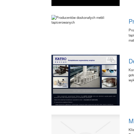
P
Pro
tap
mat
De
Kom
got
wyk
M
Kli