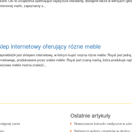
karki Oki to urządzenia spełniające najwyższe standardy, dostępne także w wersjach igł
ienionej marki, zapoznamy s...
lep internetowy oferujący rózne meble
epmeble24 jest sklepem internetowy, w którym kupić można różne meble. Royal jest jedną z
ernetowego, produkowane przez siebie meble. Royal jest znaną marką, która produkuje najl
ościowo meble można znaleźć...
Ostatnie artykuły
stępnej cenie
Nowoczesne kierunki medyczne w szk
onu
Najlepsze wybory zegarków w okolicy