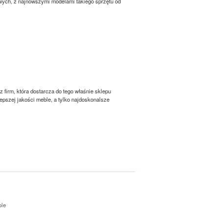
owych, z najnowszymi modelami takiego sprzętu od
 firm, która dostarcza do tego właśnie sklepu
epszej jakości meble, a tylko najdoskonalsze
ole