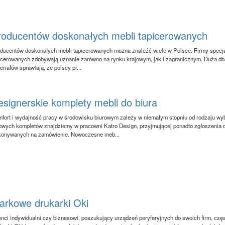
roducentów doskonałych mebli tapicerowanych
ducentów doskonałych mebli tapicerowanych można znaleźć wiele w Polsce. Firmy specjal
icerowanych zdobywają uznanie zarówno na rynku krajowym, jak i zagranicznym. Duża dba
eriałów sprawiają, że polscy pr...
signerskie komplety mebli do biura
fort i wydajność pracy w środowisku biurowym zależy w niemałym stopniu od rodzaju w
owych kompletów znajdziemy w pracowni Katro Design, przyjmującej ponadto zgłoszenia 
onywanych na zamówienie. Nowoczesne meb...
arkowe drukarki Oki
enci indywidualni czy biznesowi, poszukujący urządzeń peryferyjnych do swoich firm, częs