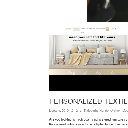
PERSONALIZED TEXTI
Dodane: 2019-12-12
::
Kategoria: Handel Online / Meb
Are you looking for high quality upholstered furniture c
the covered sofa can easily be adapted to the given inte