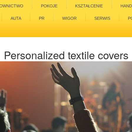
OWNICTWO
POKOJE
KSZTAŁCENIE
HAND
AUTA
PR
WIGOR
SERWIS
P
Personalized textile covers