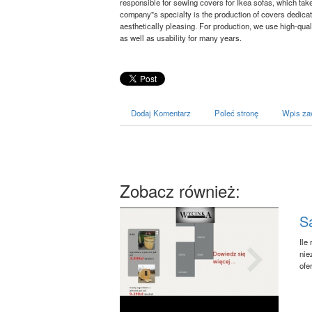
responsible for sewing covers for Ikea sofas, which take
company"s specialty is the production of covers dedicate
aesthetically pleasing. For production, we use high-quali
as well as usability for many years.
Dodaj Komentarz
Poleć stronę
Wpis za
Zobacz również:
S
Ile
nie
ofe