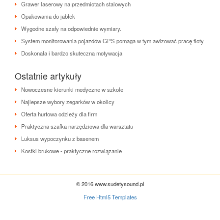
Grawer laserowy na przedmiotach stalowych
Opakowania do jabłek
Wygodne szafy na odpowiednie wymiary.
System monitorowania pojazdów GPS pomaga w tym awizować pracę floty
Doskonała i bardzo skuteczna motywacja
Ostatnie artykuły
Nowoczesne kierunki medyczne w szkole
Najlepsze wybory zegarków w okolicy
Oferta hurtowa odzieży dla firm
Praktyczna szafka narzędziowa dla warsztatu
Luksus wypoczynku z basenem
Kostki brukowe - praktyczne rozwiązanie
© 2016 www.sudetysound.pl
Free Html5 Templates