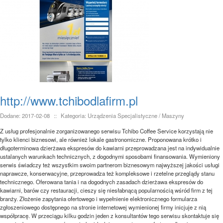
http://www.tchibodlafirm.pl
Dodane: 2017-02-08
::
Kategoria: Urządzenia Specjalistyczne / Maszyny
Z usług profesjonalnie zorganizowanego serwisu Tchibo Coffee Service korzystają nie
tylko klienci biznesowi, ale również lokale gastronomiczne. Proponowana krótko i
długoterminowa dzierżawa ekspresów do kawiarni przeprowadzana jest na indywidualnie
ustalanych warunkach technicznych, z dogodnymi sposobami finansowania. Wymieniony
serwis świadczy też wszystkim swoim partnerom biznesowym najwyższej jakości usługi
naprawcze, konserwacyjne, przeprowadza też kompleksowe i rzetelne przeglądy stanu
technicznego. Oferowana tania i na dogodnych zasadach dzierżawa ekspresów do
kawiarni, barów czy restauracji, cieszy się niesłabnącą popularnością wśród firm z tej
branży. Złożenie zapytania ofertowego i wypełnienie elektronicznego formularza
zgłoszeniowego dostępnego na stronie internetowej wymienionej firmy inicjuje z nią
współpracę. W przeciągu kilku godzin jeden z konsultantów tego serwisu skontaktuje się